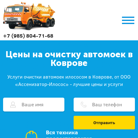
+7 (985) 804-71-68
Цены на очистку автомоек в
Коврове
Услуги очистки автомоек илососом в Коврове, от ООО
«Ассенизатор-Илосос» - лучшие цены и услуги
Отправить
Вся техника