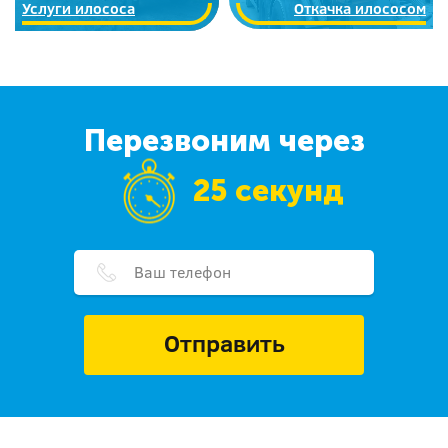
Услуги илососа
Откачка илососом
Перезвоним через
25 секунд
Отправить