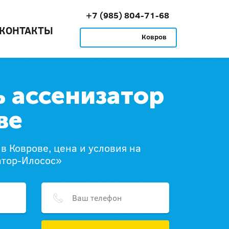
+7 (985) 804-71-68
КОНТАКТЫ
Ковров
ь ассенизатор
ве
в Коврове, цена и условия на
атор-Илосос»