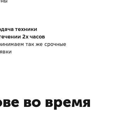
ены
одача техники
течении 2х часов
ринимаем так же срочные
явки
ове во время