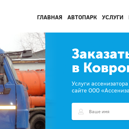
ГЛАВНАЯ
АВТОПАРК
УСЛУГИ
Заказат
в Ковро
Услуги ассенизатора 
сайте ООО «Ассениз