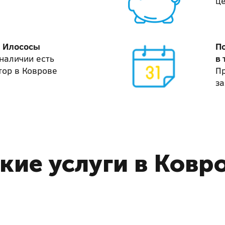
ц
и Илососы
П
наличии есть
в 
тор в Коврове
П
за
кие услуги в Ковр