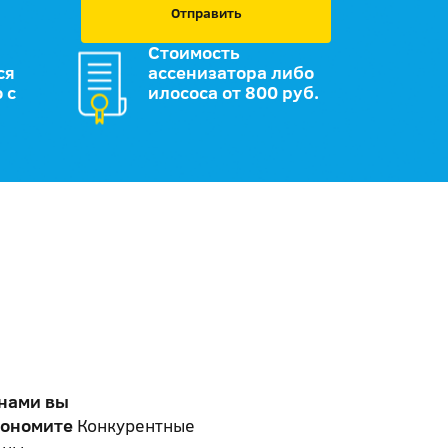
Отправить
Стоимость
ся
ассенизатора либо
 с
илососа от 800 руб.
 нами вы
кономите
Конкурентные