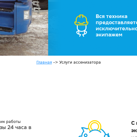
Вся техника
предоставляет
исключительно
экипажем
Главная
->
Услуги ассенизатора
фик работы
С
зы 24 часа в
э