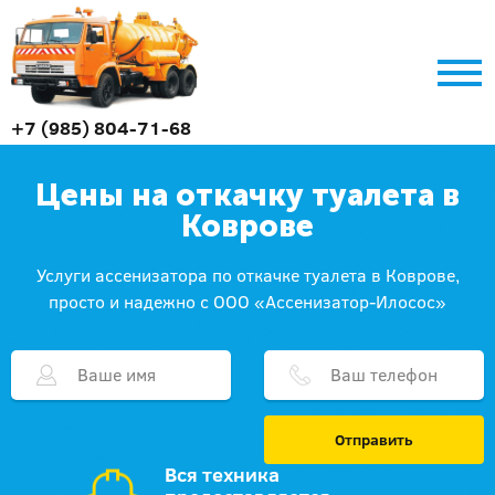
+7 (985) 804-71-68
Цены на откачку туалета в
Коврове
Услуги ассенизатора по откачке туалета в Коврове,
просто и надежно с ООО «Ассенизатор-Илосос»
Отправить
Вся техника