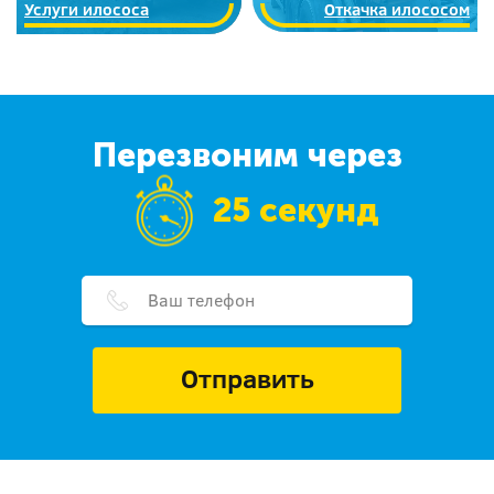
Услуги илососа
Откачка илососом
Перезвоним через
25 секунд
Отправить